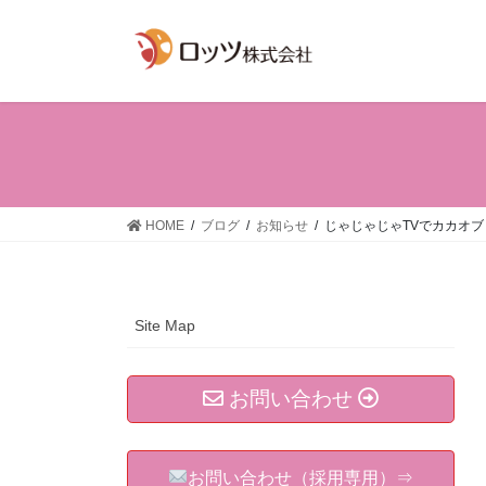
コ
ナ
ン
ビ
テ
ゲ
ン
ー
ツ
シ
へ
ョ
ス
ン
キ
に
ッ
移
HOME
ブログ
お知らせ
じゃじゃじゃTVでカカオ
プ
動
Site Map
お問い合わせ
お問い合わせ（採用専用）⇒