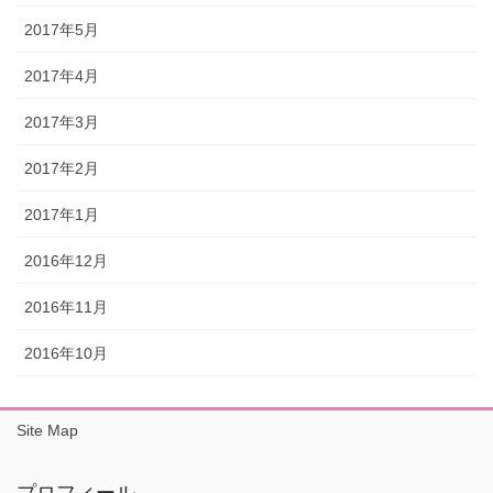
2017年5月
2017年4月
2017年3月
2017年2月
2017年1月
2016年12月
2016年11月
2016年10月
Site Map
プロフィール