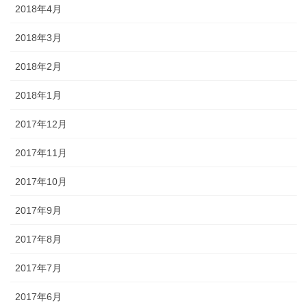
2018年4月
2018年3月
2018年2月
2018年1月
2017年12月
2017年11月
2017年10月
2017年9月
2017年8月
2017年7月
2017年6月