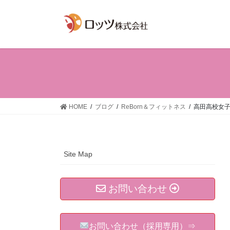
コ
ナ
ン
ビ
テ
ゲ
ン
ー
ツ
シ
へ
ョ
ス
ン
キ
に
ッ
移
HOME
ブログ
ReBorn＆フィットネス
高田高校女
プ
動
Site Map
お問い合わせ
お問い合わせ（採用専用）⇒