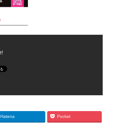
e!
Hatena
Pocket