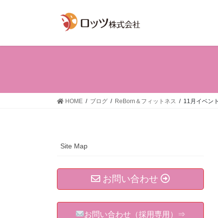
コ
ナ
ン
ビ
テ
ゲ
ン
ー
ツ
シ
へ
ョ
ス
ン
キ
に
ッ
移
HOME
ブログ
ReBorn＆フィットネス
11月イベン
プ
動
Site Map
お問い合わせ
お問い合わせ（採用専用）⇒