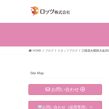
コ
ナ
ン
ビ
テ
ゲ
ン
ー
ツ
シ
へ
ョ
ス
ン
キ
に
ッ
移
HOME
ブログ
スタッフブログ
三陸花火競技大会20
プ
動
Site Map
お問い合わせ
お問い合わせ（採用専用）⇒