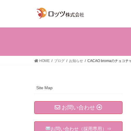
コ
ナ
ン
ビ
テ
ゲ
ン
ー
ツ
シ
へ
ョ
ス
ン
キ
に
ッ
移
HOME
ブログ
お知らせ
CACAO bromaのチョ
プ
動
Site Map
お問い合わせ
お問い合わせ（採用専用）⇒