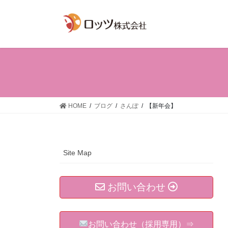
コ
ナ
ン
ビ
テ
ゲ
ン
ー
ツ
シ
へ
ョ
ス
ン
キ
に
ッ
移
HOME
ブログ
さんぽ
【新年会】
プ
動
Site Map
お問い合わせ
お問い合わせ（採用専用）⇒