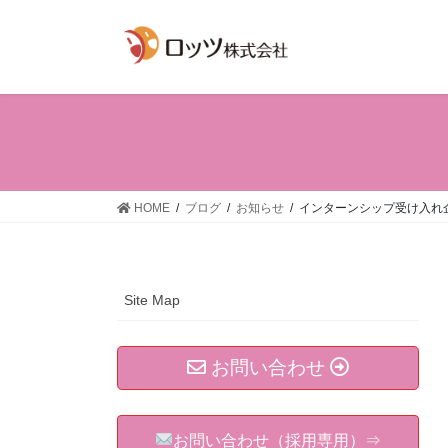
コ
ナ
ン
ビ
テ
ゲ
ン
ー
ツ
シ
へ
ョ
ス
ン
キ
に
ッ
移
HOME
ブログ
お知らせ
インターンシップ受け入れ
プ
動
Site Map
お問い合わせ
お問い合わせ（採用専用）⇒