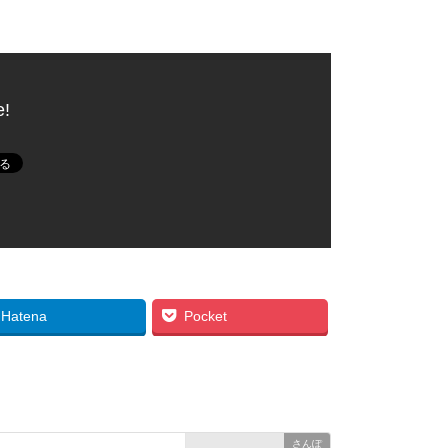
e!
Hatena
Pocket
さんぽ