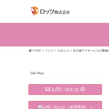
コ
ナ
ン
ビ
テ
ゲ
ン
ー
ツ
シ
へ
ョ
ス
ン
キ
に
ッ
移
HOME
ブログ
お知らせ
玉の湯デイサービスの看板
プ
動
Site Map
お問い合わせ
お問い合わせ（採用専用）⇒