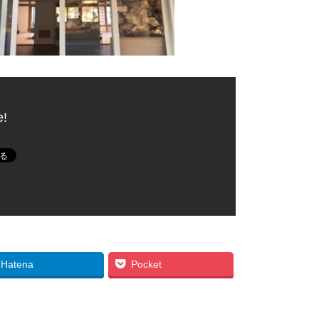
e!
Hatena
Pocket