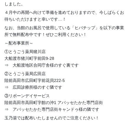
しました。
４月中の再開へ向けて準備を進めておりますので、今しばらくお
待ちいただけますと幸いです…！
なお、当館のお風呂で使用している「ヒバチップ」を以下の事業
所で無料配布中です！ぜひご利用ください！
～配布事業所～
①とうごう薬局猪川店
大船渡市猪川町字前田9-28
⇒ 大船渡地区合同庁舎様のすぐ裏です
②とうごう薬局広田店
陸前高田市広田町字前花貝222-5
⇒ 広田診療所様のすぐ隣です
③リボーンデイサービス
陸前高田市高田町字館の沖1 アバッセたかた専門店街
⇒ アバッセたかた専門店街キャンドゥ様の隣です
玉乃湯では配布いたしませんのでご注意ください！