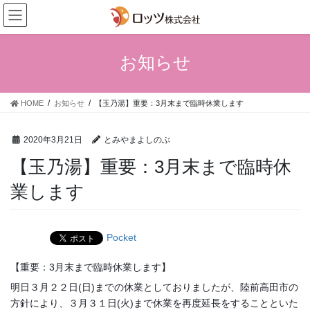
コ
ナ
ン
ビ
テ
ゲ
ン
ー
お知らせ
ツ
シ
へ
ョ
ス
ン
HOME
お知らせ
【玉乃湯】重要：3月末まで臨時休業します
キ
に
ッ
移
プ
動
2020年3月21日
とみやまよしのぶ
【玉乃湯】重要：3月末まで臨時休
業します
Pocket
【重要：3月末まで臨時休業します】
明日３月２２日(日)までの休業としておりましたが、陸前高田市の
方針により、３月３１日(火)まで休業を再度延長をすることといた