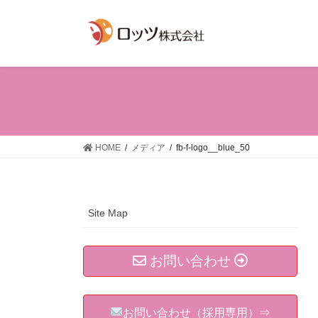
コ
ナ
ン
ビ
テ
ゲ
ン
ー
ツ
シ
へ
ョ
ス
ン
キ
に
ッ
移
HOME
メディア
fb-f-logo__blue_50
プ
動
Site Map
お問い合わせ
お問い合わせ（採用専用）⇒