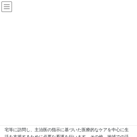
コ
ナ
ン
ビ
テ
ゲ
ン
ー
【募集】正看護師・准看護師
ツ
シ
へ
ョ
ス
ン
HOME
採用情報
【募集】正看護師・准看護師
キ
に
ッ
移
プ
動
Pocket
募集職種：正看護師・准看護師（常勤・正社員）
担当業務：デイサービス内の看護業務、訪問業務
内容：心身障害を持つ方が、日常生活や社会生活を再建できるよ
うに心身機能の回復を促し、身の回りのことを主体的に対処出来
るようにサポートをしていただきます。また、生活習慣病の予防
や健康管理・維持のための運動等の指導もしていただきます。自
宅等に訪問し、主治医の指示に基づいた医療的なケアを中心に生
活を支援するために必要な看護を行います。その他、地域での活