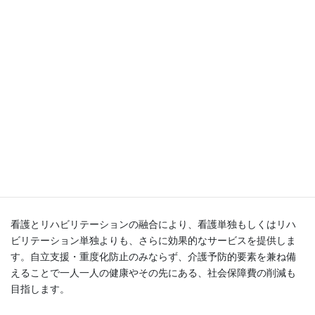
●在宅生活を総合的にサポート
自宅で看護・リハを行うことで療養上必要な医療的管理はもちろ
ん身体機能や生活の改善を図ります。より快適な自宅生活を実現
するため動作・介助方法の説明も行います。福祉用具・生活環境
についてのご相談も随時お受けしています。
●看護とリハビリテーション
看護とリハビリテーションの融合により、看護単独もしくはリハ
ビリテーション単独よりも、さらに効果的なサービスを提供しま
す。自立支援・重度化防止のみならず、介護予防的要素を兼ね備
えることで一人一人の健康やその先にある、社会保障費の削減も
目指します。